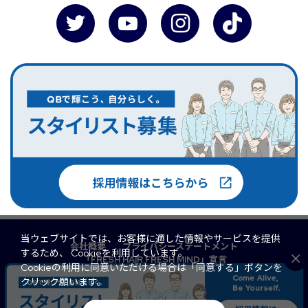
当ウェブサイトでは、お客様に適した情報やサービスを提供
会社概要
プライバシーステートメント
するため、 Cookieを利用しています。
「FRESH HAIR,FRESH MIND」宣言
Cookieの利用に同意いただける場合は「同意する」ボタンを
マルチステークホルダー方針
QB PREMIUM
クリック願います。
FaSS
訪問理美容
サイトマップ