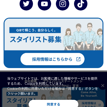
当ウェブサイトでは、お客様に適した情報やサービスを提供
会社概要
プライバシーステートメント
するため、 Cookieを利用しています。
「FRESH HAIR,FRESH MIND」宣言
Cookieの利用に同意いただける場合は「同意する」ボタンを
マルチステークホルダー方針
QB PREMIUM
クリック願います。
FaSS
訪問理美容
サイトマップ
© 2026 QB Net Co., Ltd. All Rights Reserved.
同意する