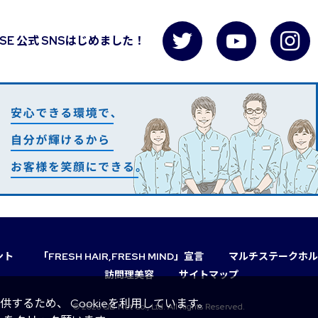
USE 公式 SNSはじめました！
ント
「FRESH HAIR,FRESH MIND」宣言
マルチステークホル
訪問理美容
サイトマップ
るため、 Cookieを利用しています。
© 2026 QB Net Co., Ltd. All Rights Reserved.