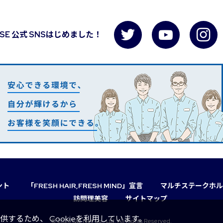
USE 公式 SNSはじめました！
ント
「FRESH HAIR,FRESH MIND」宣言
マルチステークホル
訪問理美容
サイトマップ
るため、 Cookieを利用しています。
© 2026 QB Net Co., Ltd. All Rights Reserved.