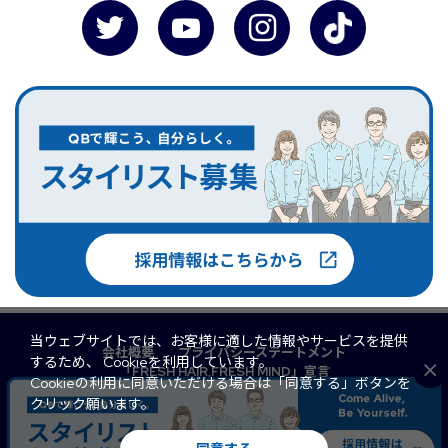
当ウェブサイトでは、お客様に適した情報やサービスを提供
会社概要
プライバシーステートメント
するため、 Cookieを利用しています。
「FRESH HAIR,FRESH MIND」宣言
Cookieの利用に同意いただける場合は「同意する」ボタンを
マルチステークホルダー方針
QB PREMIUM
クリック願います。
FaSS
訪問理美容
サイトマップ
© 2026 QB Net Co., Ltd. All Rights Reserved.