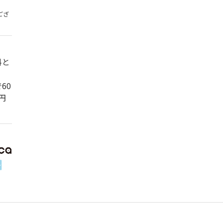
ござ
料と
60
円