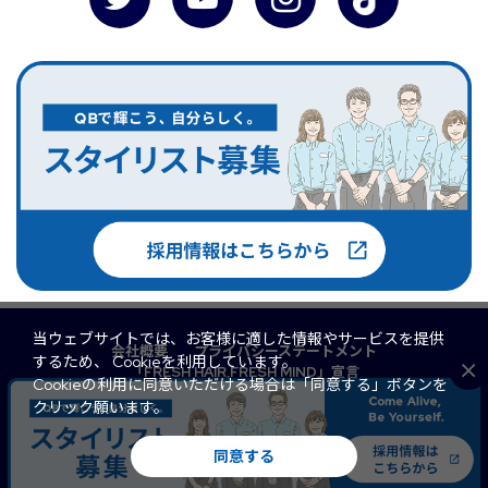
当ウェブサイトでは、お客様に適した情報やサービスを提供
会社概要
プライバシーステートメント
するため、 Cookieを利用しています。
「FRESH HAIR,FRESH MIND」宣言
Cookieの利用に同意いただける場合は「同意する」ボタンを
マルチステークホルダー方針
QB PREMIUM
クリック願います。
FaSS
訪問理美容
サイトマップ
© 2026 QB Net Co., Ltd. All Rights Reserved.
同意する