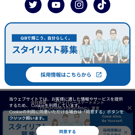
当ウェブサイトでは、お客様に適した情報やサービスを提供
会社概要
プライバシーステートメント
するため、 Cookieを利用しています。
「FRESH HAIR,FRESH MIND」宣言
Cookieの利用に同意いただける場合は「同意する」ボタンを
マルチステークホルダー方針
QB PREMIUM
クリック願います。
FaSS
訪問理美容
サイトマップ
© 2026 QB Net Co., Ltd. All Rights Reserved.
同意する