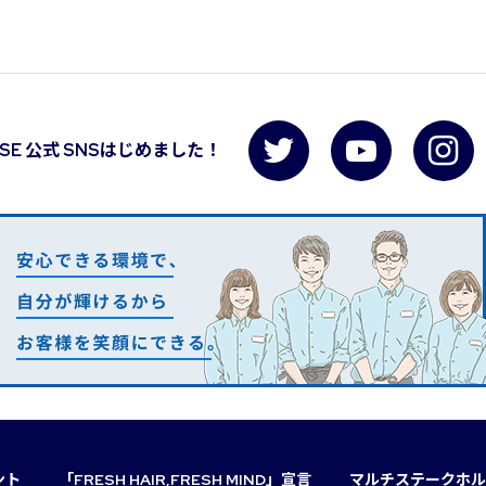
USE 公式 SNSはじめました！
ント
「FRESH HAIR,FRESH MIND」宣言
マルチステークホル