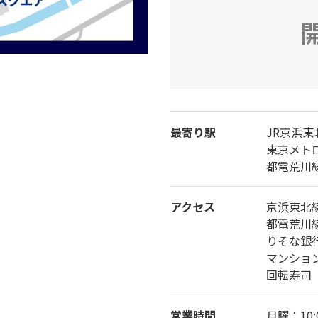
最寄り駅
JR京浜
東京メト
都電荒川
アクセス
京浜東北
都電荒川
りそな銀
マンショ
回転寿司
営業時間
月曜：10:0