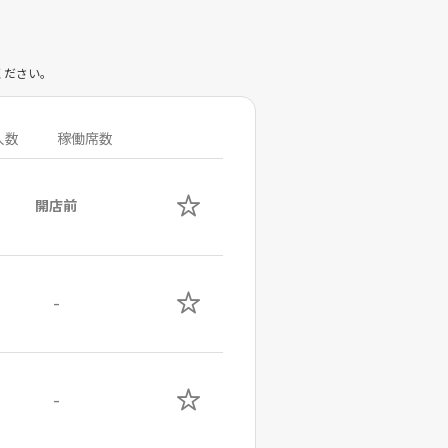
。
ください。
人数
稼働席数
開店前
-
-