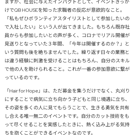
ますが、社会に与えたインパクトとして、イベントきっか
けでQB HOUSEを知った求職者の反応が意欲的なこと。
「私もぜひボランティアスタイリストとして参加したいの
で入社したい」という人が出てきました。もちろん既存社
員からも参加したいとの声が多く、コロナでリアル開催が
見送りとなっていた３年間、「今年は開催するのか？」と
いう質問も後を絶ちませんでした。繰り返す日々の業務と
は違う経験に刺激を受けることはもちろん、自分のスキル
で他の人を助けられること。これが一番の参加意欲に繋が
っているのです。
「Hair for Hope」は、ただ募金を集うだけでなく、丸刈り
にすることで病気に立ち向かう子どもと同じ境遇に立ち、
その姿を多くの人に見てもらうことで、生きる勇気を共有
し合える唯一無二のイベントです。自分のカット技術をも
って尽くせることを実感したときに、熱く込み上がる気持
ちを抱くことができるイベントなのです。