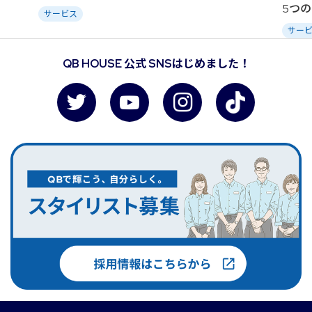
5つ
サービス
サー
QB HOUSE 公式 SNSはじめました！