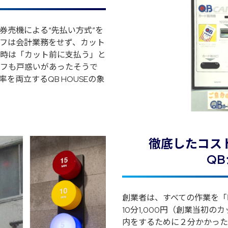
て券売機による“先払い方式”を
フは会計業務をせず、カット
時は「カット前に支払う」と
フも戸惑いがあったそうで
を両立するQB HOUSEの象
徹底したコス
Q
創業者は、すべての作業を「
10分1,000円（創業当初
内をするために２分かかった