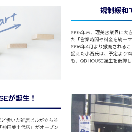
規制緩和
1995年末、理美容業界に
た「営業時間や料金を統一す
1996年4月より撤廃される
捉えた小西氏は、予定より1
も、QB HOUSE誕生を後
USEが誕生！
8分ほど歩いた雑居ビルが立ち並
号店「神田美土代店」がオープン