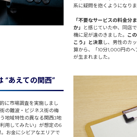
系に疑問を抱くようになりま
「不要なサービスの料金分ま
か」
と感じていた中、同店で
機に足が遠のきました。
この
こう」と決意
し、男性のカッ
算から、「10分1,000円
が生まれました。
 “あえての関西”
的に市場調査を実施しまし
街の難波・ビジネス街の梅
う地域特性の異なる関西3地
利用してみたい」が想定の6
録。お金にシビアなエリアで